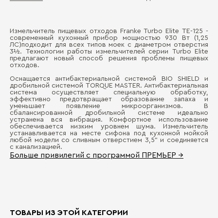
Измельчитель пищевых отходов Franke Turbo Elite TE-125 -
Мо
современный кухонный прибор мощностью 930 Вт (1,25
Д
ЛС)подходит для всех типов моек с диаметром отверстия
3½. Технологии работы измельчителей серии Turbo Elite
Ра
предлагают новый способ решения проблемы пищевых
П
отходов.
Ди
Оснащается антибактериальной системой BIO SHIELD и
дробильной системой TORQUE MASTER. Антибактериальная
Ве
система осуществляет специальную обработку,
эффективно предотвращает образование запаха и
Ко
уменьшает появление микроорганизмов. В
сбалансированной дробильной системе идеально
устранена вся вибрация. Комфортное использование
обеспечивается низким уровнем шума. Измельчитель
устанавливается на месте сифона под кухонной мойкой
любой модели со сливным отверстием 3,5" и соединяется
с канализацией.
Бо
Больше привилегий с программой ПРЕМЬЕР →
ТОВАРЫ ИЗ ЭТОЙ КАТЕГОРИИ