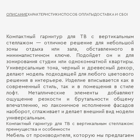
ОПИСАНИЕ
ХАРАКТЕРИСТИКИ
СПОСОБ ОПЛАТЫ
ДОСТАВКА И СБОРКА
ГА
Компактный гарнитур для ТВ с вертикальным
Ма
Д
стеллажом — отличное решение для небольшой
зоны отдыха или зала, обставленного в
Ма
П
минималистичном ключе. Подойдет он и для
Ти
зонирования студии или однокомнатной квартиры.
Универсальные тона, черный и древесный декор,
Де
делают модель подходящей для любого цветового
решения в интерьере. Изделие вписывается как в
современный стиль, так и в помещения в стиле
лофт. Металлические элементы добавляют
ощущение резкости и брутальности общему
впечатлению, но лаконичное исполнение фасадов
наоборот, сглаживает и делает внешний вид модели
Бо
универсальным.
Компактный гарнитур для ТВ с вертикальным стеллажом:
преимущества и особенности
Мебель от производителя, которую мы предлагаем