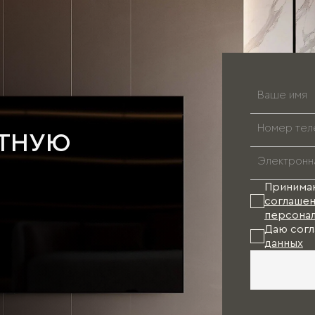
АТНУЮ
Принима
соглашен
персонал
Даю согл
данных