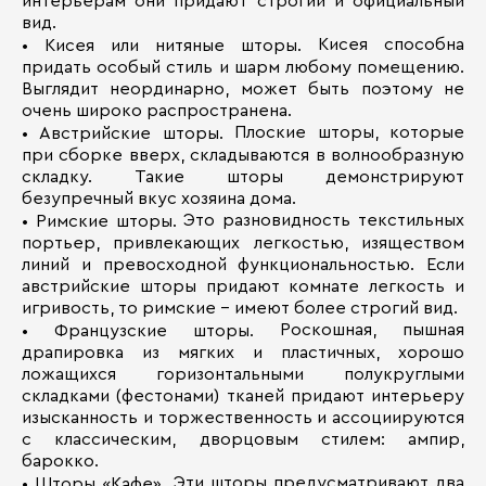
интерьерам они придают строгий и официальный
вид.
Кисея способна
• Кисея или нитяные шторы.
придать особый стиль и шарм любому помещению.
Выглядит неординарно, может быть поэтому не
очень широко распространена.
Плоские шторы, которые
• Австрийские шторы.
при сборке вверх, складываются в волнообразную
складку. Такие шторы демонстрируют
безупречный вкус хозяина дома.
Это разновидность текстильных
• Римские шторы.
портьер, привлекающих легкостью, изяществом
линий и превосходной функциональностью. Если
австрийские шторы придают комнате легкость и
игривость, то римские - имеют более строгий вид.
Роскошная, пышная
• Французские шторы.
драпировка из мягких и пластичных, хорошо
ложащихся горизонтальными полукруглыми
складками (фестонами) тканей придают интерьеру
изысканность и торжественность и ассоциируются
с классическим, дворцовым стилем: ампир,
барокко.
Эти шторы предусматривают два
• Шторы «Кафе».