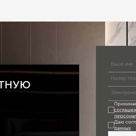
АТНУЮ
Принима
соглашен
персонал
Даю согл
данных