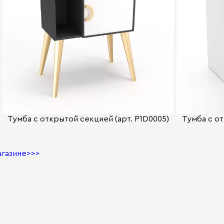
Тумба с открытой секцией (арт. P1D0005)
Тумба с от
агазине>>>