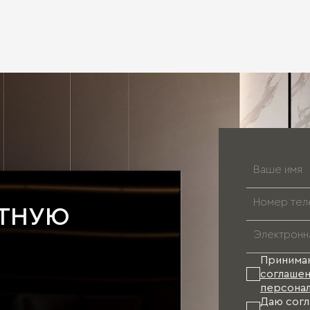
АТНУЮ
Принима
соглашен
персонал
Даю согл