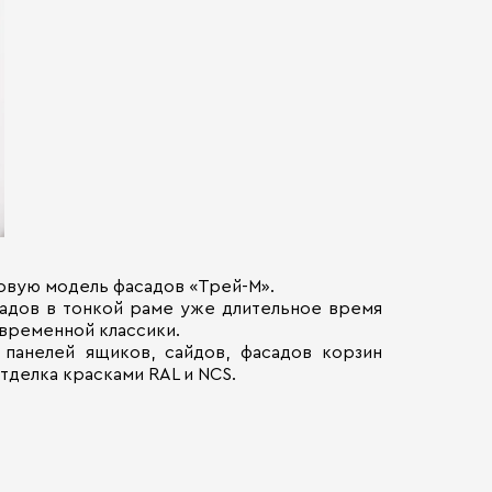
новую модель фасадов «Трей-М».
адов в тонкой раме уже длительное время
овременной классики.
 панелей ящиков, сайдов, фасадов корзин
тделка красками RAL и NCS.