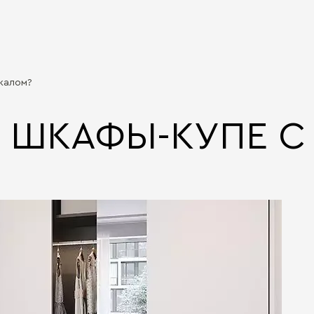
ркалом?
Ь ШКАФЫ-КУПЕ С