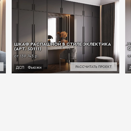
ШКАФ РАСПАШНОЙ В СТИЛЕ ЭКЛЕКТИКА
Ш
(АРТ. SD111)
S
от 139 743 р.
о
РАССЧИТАТЬ ПРОЕКТ
ДСП
Фьюжн