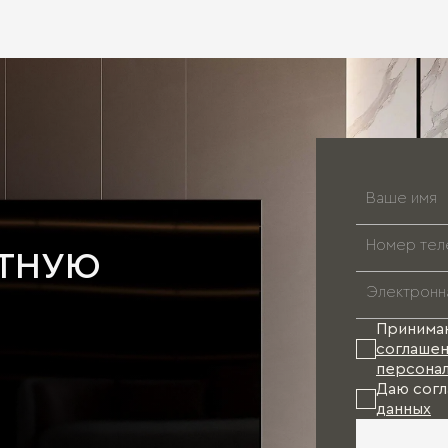
АТНУЮ
Принима
соглашен
персонал
Даю согл
данных