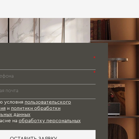
Паспорт 
Паспорт 
Паспорт 
*
*
ю условия
пользовательского
ия
и
политики обработки
ьных данных
асие на
обработку персональных
ОСТАВИТЬ ЗАЯВКУ