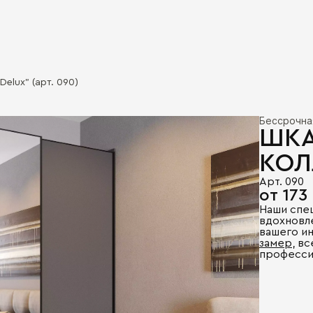
elux" (арт. 090)
Бессрочна
ШКА
КОЛ
Арт. 090
от 173
Наши спе
вдохновл
вашего и
замер
, в
професси