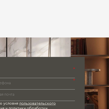
*
*
ю условия
пользовательского
ия
и
политики обработки