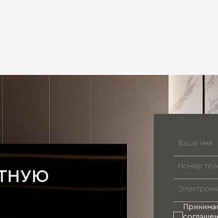
АТНУЮ
Принима
соглашен