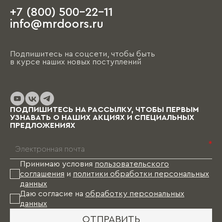
+7 (800) 500-22-11
На этапе чистовой отделки дизайнер
info@mrdoors.ru
выезжает на объект и предлагает вариант,
ориентируясь на уже имеющиеся обои, цвета
стен, напольные покрытия и т.д. При этом
Подпишитесь на соцсети, чтобы быть
необходимо помнить, что на отрисовку,
в курсе наших новых поступлений
обсуждение и согласование проекта и на
изготовление изделий уходит от пары недель
до нескольких месяцев (в зависимости от
выбранных материалов и коллекции), и какое-
то время Вам в этом случае придется пожить
ПОДПИШИТЕСЬ НА РАССЫЛКУ, ЧТОБЫ ПЕРВЫМ
без мебели.
УЗНАВАТЬ О НАШИХ АКЦИЯХ И СПЕЦИАЛЬНЫХ
ПРЕДЛОЖЕНИЯХ
*
Принимаю условия
пользовательского
соглашения
и
политики обработки персональных
данных
Даю согласие на
обработку персональных
данных
ОТПРАВИТЬ