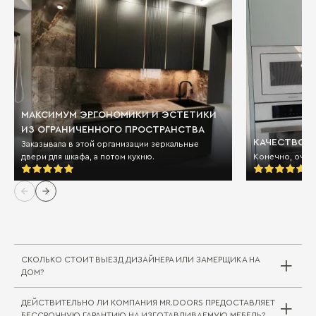
МАКСИМУМ ЭРГОНОМИКИ И ЭСТЕТИКИ
ИЗ ОГРАНИЧЕННОГО ПРОСТРАНСТВА
КАЧЕСТВО И
Заказывала в этой организации зеркальные
двери для шкафа, а потом кухню.
Конечно, очен
СКОЛЬКО СТОИТ ВЫЕЗД ДИЗАЙНЕРА ИЛИ ЗАМЕРЩИКА НА
ДОМ?
ДЕЙСТВИТЕЛЬНО ЛИ КОМПАНИЯ MR.DOORS ПРЕДОСТАВЛЯЕТ
Выезд дизайнера/замерщика в компании
БЕССРОЧНУЮ ГАРАНТИЮ НА ИЗГОТАВЛИВАЕМУЮ МЕБЕЛЬ?