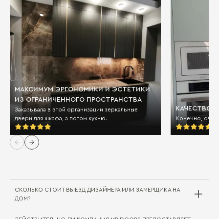
МАКСИМУМ ЭРГОНОМИКИ И ЭСТЕТИКИ
ИЗ ОГРАНИЧЕННОГО ПРОСТРАНСТВА
КАЧЕСТВО И
Заказывала в этой организации зеркальные
двери для шкафа, а потом кухню.
Конечно, очен
СКОЛЬКО СТОИТ ВЫЕЗД ДИЗАЙНЕРА ИЛИ ЗАМЕРЩИКА НА
ДОМ?