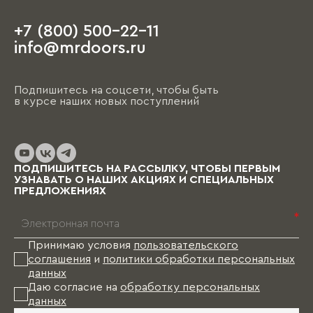
+7 (800) 500-22-11
На этапе чистовой отделки дизайнер
info@mrdoors.ru
выезжает на объект и предлагает вариант,
ориентируясь на уже имеющиеся обои, цвета
стен, напольные покрытия и т.д. При этом
Подпишитесь на соцсети, чтобы быть
необходимо помнить, что на отрисовку,
в курсе наших новых поступлений
обсуждение и согласование проекта и на
изготовление изделий уходит от пары недель
до нескольких месяцев (в зависимости от
выбранных материалов и коллекции), и какое-
то время Вам в этом случае придется пожить
ПОДПИШИТЕСЬ НА РАССЫЛКУ, ЧТОБЫ ПЕРВЫМ
без мебели.
УЗНАВАТЬ О НАШИХ АКЦИЯХ И СПЕЦИАЛЬНЫХ
ПРЕДЛОЖЕНИЯХ
*
Принимаю условия
пользовательского
соглашения
и
политики обработки персональных
данных
Даю согласие на
обработку персональных
данных