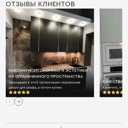
ОТЗЫВЫ КЛИЕНТОВ
МАКСИМУМ ЭРГОНОМИКИ И ЭСТЕТИКИ
ИЗ ОГРАНИЧЕННОГО ПРОСТРАНСТВА
КАЧЕСТВО И
Заказывала в этой организации зеркальные
двери для шкафа, а потом кухню.
Конечно, очен