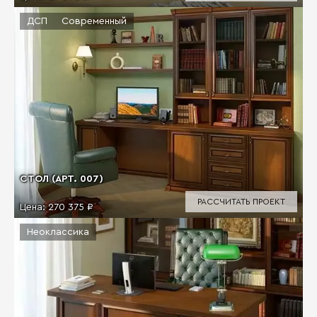
ДСП
Современный
СТОЛ (АРТ. 007)
РАССЧИТАТЬ ПРОЕКТ
Цена:
270 375 ₽
Неоклассика