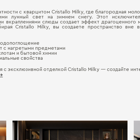
тности с кварцитом Cristallo Milky, где благородная мо
ми лунный свет на зимнем снегу. Этот исключите
и вкраплениями слюды создает эффект драгоценного 
ирая Cristallo Milky, вы создаете пространство вне
 водопоглощение
т с нагретыми предметами
слотам и бытовой химии
иальные свойства
с эксклюзивной отделкой Cristallo Milky — создайте ин
 →