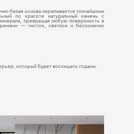
лочно-белая основа переливается тончайшими
Материал сто
льный по красоте натуральный камень с
Наличными
ДОСТАВКА 
минерала, превращая любую поверхность в
Онлайн, н
Декор столеш
 времени — чистое, светлое и бесконечно
Безналич
Воспольз
ПЕРЕЕЗД В
Для нас в
только со
каждой де
СБОРКА
Мы готовы
Хрупкие э
Обычно э
позволит 
мебель. Ц
доставля
терьер, который будет восхищать годами.
Сборка о
вашем на
гарантир
Больше прив
особенно
удалённос
стоимост
правило, 
транспорт
монтажа.