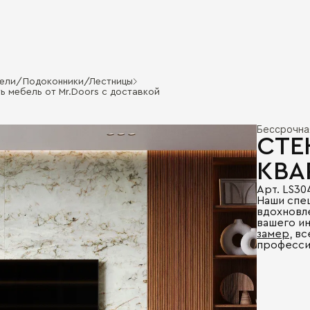
нели/Подоконники/Лестницы
ть мебель от Mr.Doors с доставкой
Бессрочна
СТЕ
КВА
Арт. LS30
Наши спе
вдохновл
вашего и
замер
, в
професси