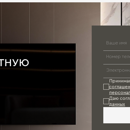
АТНУЮ
Принима
соглашен
персонал
Даю согл
данных