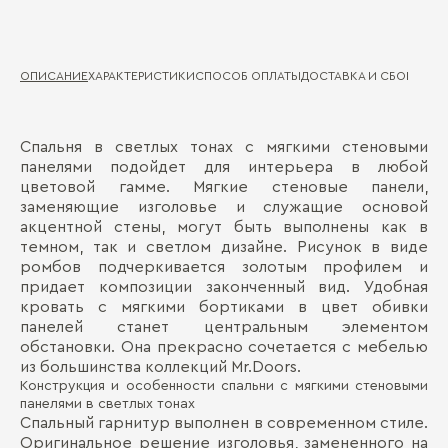
ОПИСАНИЕ
ХАРАКТЕРИСТИКИ
СПОСОБ ОПЛАТЫ
ДОСТАВКА И СБОРКА
ГА
Спальня в светлых тонах с мягкими стеновыми
Ди
Д
панелями подойдет для интерьера в любой
цветовой гамме. Мягкие стеновые панели,
Ма
П
заменяющие изголовье и служащие основой
Де
акцентной стены, могут быть выполнены как в
темном, так и светлом дизайне. Рисунок в виде
Ка
ромбов подчеркивается золотым профилем и
придает композиции законченный вид. Удобная
Оп
кровать с мягкими бортиками в цвет обивки
панелей станет центральным элементом
обстановки. Она прекрасно сочетается с мебелью
из большинства коллекций Mr.Doors.
Конструкция и особенности спальни с мягкими стеновыми
Бо
панелями в светлых тонах
Спальный гарнитур выполнен в современном стиле.
Оригинальное решение изголовья, замененного на