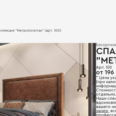
оллекция "Метрополитан" (арт. 100)
Бессрочна
СПА
"МЕ
Арт. 100
от 196
* Цена ук
(при налич
информац
Стоимост
отдельно
Наши спе
вдохновл
вашего и
замер
, в
професси