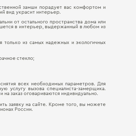
сственной замши порадует вас комфортом и
Материал кор
ий вид украсит интерьер.
Наличными
ДОСТАВКА 
Онлайн, н
Декор корпус
альни от остального пространства дома или
Безналич
ишется в интерьер, выдержанный в любом из
Воспольз
Декор фасадо
ПЕРЕЕЗД В
Для нас в
только со
Двери-перего
я только из самых надежных и экологичных
каждой де
СБОРКА
Мы готовы
Хрупкие э
Обычно э
позволит 
рачное стекло;
мебель. Ц
доставля
Сборка о
вашем на
гарантир
Больше прив
особенно
удалённос
стоимост
правило, 
транспорт
снятия всех необходимых параметров. Для
монтажа.
ую услугу вызова специалиста-замерщика.
 на заказ оговариваются индивидуально.
ть заявку на сайте. Кроме того, вы можете
ионах России.