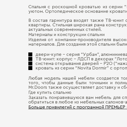
Спальня с роскошной кроватью из серии “
уютом. Ортопедическое основание кровати 
В состав гарнитура входят также ТВ-юнит 
квартиры. Стильная широкая рама конструк
актуальных современных стилей.
Материалы и конструкции спальни
Изделия от компании-производителя высок
материалов. Для создания этой спальни был
двери-купе – серия “Урбан”, алюминиева
ТВ-юнит: корпус – ЛДСП в декорах “Лото
система открывания дверей – P2O (“наж
кровать из серии “Novita Dormir” с ор
Любая модель нашей мебели создается то
того, чтобы данные были точными и полн
Mr.Doors также осуществляет доставку и с
Где купить спальню
Заказать понравившуюся вам мебель для сп
обратиться в любое из мебельных салонов-а
Больше привилегий с программой ПРЕМЬЕР