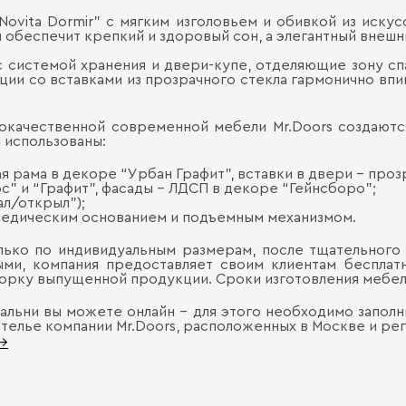
Novita Dormir” с мягким изголовьем и обивкой из иску
обеспечит крепкий и здоровый сон, а элегантный внешн
с системой хранения и двери-купе, отделяющие зону сп
ции со вставками из прозрачного стекла гармонично вп
окачественной современной мебели Mr.Doors создаютс
и использованы:
я рама в декоре “Урбан Графит”, вставки в двери – проз
с” и “Графит”, фасады – ЛДСП в декоре “Гейнсборо”;
ал/открыл”);
топедическим основанием и подъемным механизмом.
лько по индивидуальным размерам, после тщательного 
ыми, компания предоставляет своим клиентам бесплатн
борку выпущенной продукции. Сроки изготовления мебели
альни вы можете онлайн – для этого необходимо заполни
телье компании Mr.Doors, расположенных в Москве и рег
 →