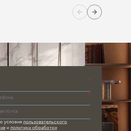
Паспорт 
Паспорт 
Паспорт 
*
*
ю условия
пользовательского
ия
и
политики обработки