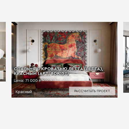
С
К
СПАЛЬНЯ С КРОВАТЬЮ ЛЕТТА (LETTA),
КРАСНЫЙ (АРТ. BDR157)
Ц
Цена:
71 000 ₽
РАССЧИТАТЬ ПРОЕКТ
Красный