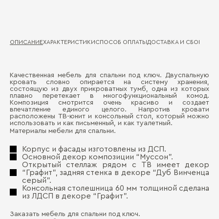
ОПИСАНИЕ
ХАРАКТЕРИСТИКИ
СПОСОБ ОПЛАТЫ
ДОСТАВКА И СБОРКА
ГА
Качественная мебель для спальни под ключ. Двуспальную
Ма
кровать словно опирается на систему хранения,
Д
состоящую из двух прикроватных тумб, одна из которых
плавно перетекает в многофункциональный комод.
Де
Композиция смотрится очень красиво и создает
П
впечатление единого целого. Напротив кровати
Ма
расположены ТВ-юнит и консольный стол, который можно
использовать и как письменный, и как туалетный.
Де
Материалы мебели для спальни.
Корпус и фасады изготовлены из ДСП.
Основной декор композиции “Муссон”.
Открытый стеллаж рядом с ТВ имеет декор
“Графит”, задняя стенка в декоре “Дуб Винченца
серый”.
Консольная столешница 60 мм толщиной сделана
Бо
из ЛДСП в декоре “Графит”.
Заказать мебель для спальни под ключ.