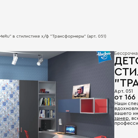
MeRu" в стилистике х/ф "Трансформеры" (арт. 051)
Бессрочна
ДЕТ
СТИ
"ТР
Арт. 051
от 166
Наши спе
вдохновл
вашего и
замер
, в
професси