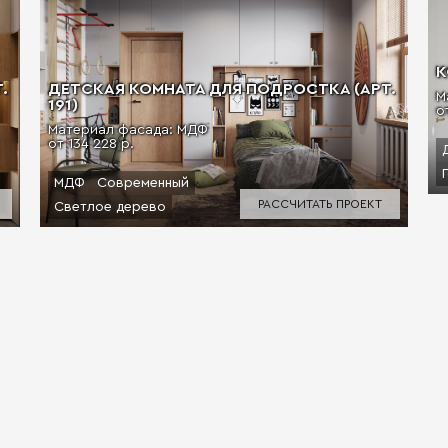
К
.
ДЕТСКАЯ КОМНАТА ДЛЯ ПОДРОСТКА (АРТ.
М
191)
о
Материал фасада: МДФ
от 134 228 р.
МДФ
Современный
РАССЧИТАТЬ ПРОЕКТ
Светлое дерево