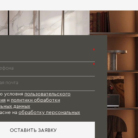
Паспорт 
Паспорт 
Паспорт 
*
*
ю условия
пользовательского
ия
и
политики обработки
ьных данных
асие на
обработку персональных
ОСТАВИТЬ ЗАЯВКУ