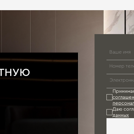
АТНУЮ
Принима
соглашен
персонал
Даю согл
данных