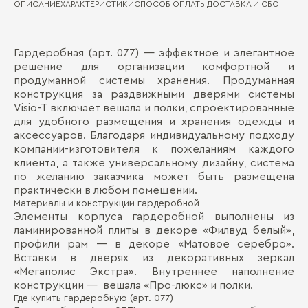
ОПИСАНИЕ
ХАРАКТЕРИСТИКИ
СПОСОБ ОПЛАТЫ
ДОСТАВКА И СБОРКА
ГА
Гардеробная (арт. 077) — эффектное и элегантное
Ма
Д
решение для организации комфортной и
продуманной системы хранения. Продуманная
Де
П
конструкция за раздвижными дверями системы
Ма
Visio-T включает вешала и полки, спроектированные
для удобного размещения и хранения одежды и
Де
аксессуаров. Благодаря индивидуальному подходу
компании-изготовителя к пожеланиям каждого
клиента, а также универсальному дизайну, система
по желанию заказчика может быть размещена
практически в любом помещении.
Материалы и конструкции гардеробной
Элементы корпуса гардеробной выполнены из
Бо
ламинированной плиты в декоре «Филвуд белый»,
профили рам — в декоре «Матовое серебро».
Вставки в дверях из декоративных зеркал
«Мегаполис Экстра». Внутреннее наполнение
конструкции — вешала «Про-люкс» и полки.
Где купить гардеробную (арт. 077)