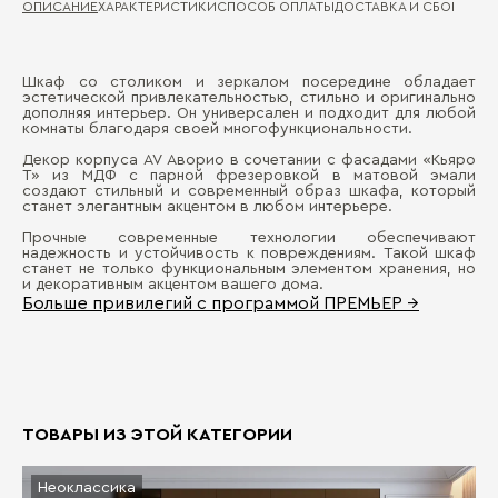
ОПИСАНИЕ
ХАРАКТЕРИСТИКИ
СПОСОБ ОПЛАТЫ
ДОСТАВКА И СБОРКА
ГА
Шкаф со столиком и зеркалом посередине обладает
Ма
эстетической привлекательностью, стильно и оригинально
Д
дополняя интерьер. Он универсален и подходит для любой
комнаты благодаря своей многофункциональности.
Де
П
Декор корпуса AV Аворио в сочетании с фасадами «Кьяро
Ма
T» из МДФ с парной фрезеровкой в матовой эмали
создают стильный и современный образ шкафа, который
станет элегантным акцентом в любом интерьере.
Се
Прочные современные технологии обеспечивают
надежность и устойчивость к повреждениям. Такой шкаф
станет не только функциональным элементом хранения, но
и декоративным акцентом вашего дома.
Больше привилегий с программой ПРЕМЬЕР →
Бо
ТОВАРЫ ИЗ ЭТОЙ КАТЕГОРИИ
Неоклассика