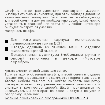
Шкаф с пятью разноцветными распашными дверями.
Ма
Выглядит стильно и компактно, при этом обладая довольно
Д
внушительными размерами. Легко вмещает в себя одежду
для всей семьи и другие необходимые вещи. Шкаф можно
Ма
установить в спальной или гостиной. В любом интерьере
П
он будет смотреться уместно
Материалы шкафа.
Для изготовления корпуса использованы
ламинированные плиты ДСП.
Фасады сделаны из панелей МДФ в отделке
высокоглянцевой эмалью.
Декоративная фурнитура (мебельные ручки и
опоры) выполнена в декоре «Матовое
серебро».
Бо
Купить вместительный шкаф для семьи.
Если вы ищите объемный шкаф для всей семьи и отдаете
предпочтение распашным моделям, этот вариант для вас. В
Ателье мебели Mr.Doors вы можете выбрать расцветку
фасадов, изменить внутреннее наполнение, увеличить или
уменьшить количество дверей. Шкаф производится по
индивидуальным размерам на заказ. Доступна покупка в
рассрочку. Ждем вас!
Больше привилегий с программой ПРЕМЬЕР →