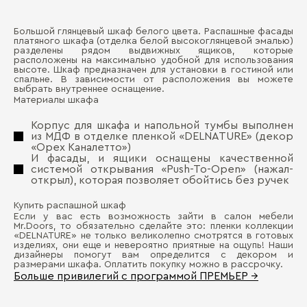
Большой глянцевый шкаф белого цвета. Распашные фасады
Ма
платяного шкафа (отделка белой высокоглянцевой эмалью)
Д
разделены рядом выдвижных ящиков, которые
расположены на максимально удобной для использования
Де
высоте. Шкаф предназначен для установки в гостиной или
П
спальне. В зависимости от расположения вы можете
Ма
выбрать внутреннее оснащение.
Материалы шкафа
Корпус для шкафа и напольной тумбы выполнен
из МДФ в отделке пленкой «DELNATURE» (декор
«Орех Каналетто»)
И фасады, и ящики оснащены качественной
системой открывания «Push-To-Open» (нажал-
открыл), которая позволяет обойтись без ручек
Бо
Купить распашной шкаф
Если у вас есть возможность зайти в салон мебели
Mr.Doors, то обязательно сделайте это: пленки коллекции
«DELNATURE» не только великолепно смотрятся в готовых
изделиях, они еще и невероятно приятные на ощупь! Наши
дизайнеры помогут вам определится с декором и
размерами шкафа. Оплатить покупку можно в рассрочку.
Больше привилегий с программой ПРЕМЬЕР →