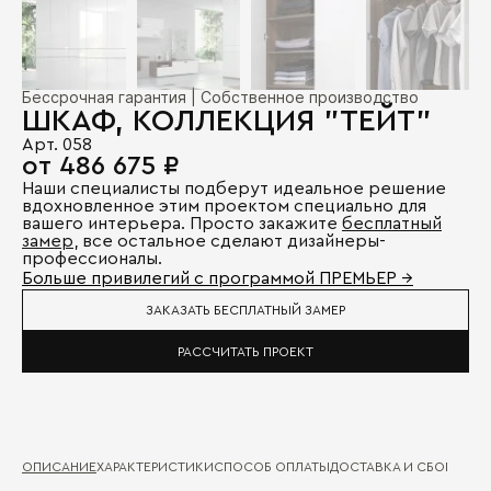
Бессрочная гарантия | Собственное производство
ШКАФ, КОЛЛЕКЦИЯ "ТЕЙТ"
Арт. 058
от 486 675 ₽
Наши специалисты подберут идеальное решение
вдохновленное этим проектом специально для
вашего интерьера. Просто закажите
бесплатный
замер
, все остальное сделают дизайнеры-
профессионалы.
Больше привилегий с программой ПРЕМЬЕР →
ЗАКАЗАТЬ БЕСПЛАТНЫЙ ЗАМЕР
РАССЧИТАТЬ ПРОЕКТ
ОПИСАНИЕ
ХАРАКТЕРИСТИКИ
СПОСОБ ОПЛАТЫ
ДОСТАВКА И СБОРКА
ГА