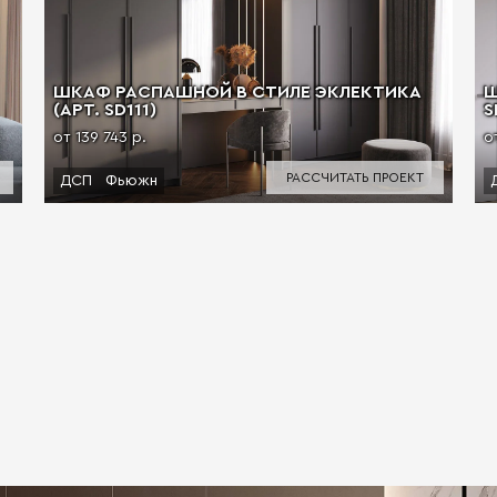
ШКАФ РАСПАШНОЙ В СТИЛЕ ЭКЛЕКТИКА
Ш
(АРТ. SD111)
S
от 139 743 р.
о
РАССЧИТАТЬ ПРОЕКТ
ДСП
Фьюжн