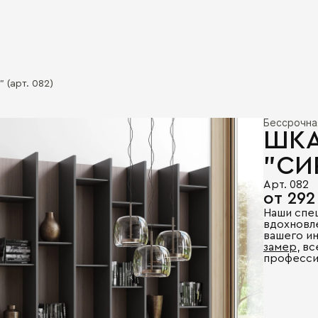
 (арт. 082)
Бессрочна
ШКА
"СИ
Арт. 082
от 292
Наши спе
вдохновл
вашего и
замер
, в
професси