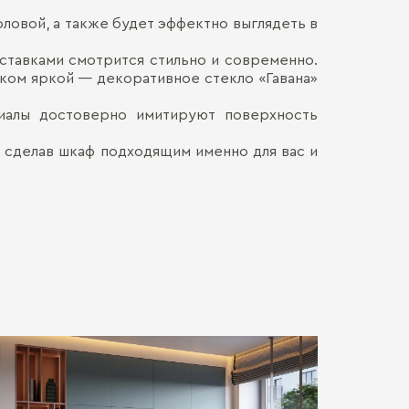
оловой, а также будет эффектно выглядеть в
Материал кор
Наличными
ДОСТАВКА 
Онлайн, н
ставками смотрится стильно и современно.
Декор корпус
Безналич
ком яркой — декоративное стекло «Гавана»
Воспольз
Материал фас
ПЕРЕЕЗД В
Для нас в
риалы достоверно имитируют поверхность
только со
каждой де
СБОРКА
Мы готовы
 сделав шкаф подходящим именно для вас и
Хрупкие э
Обычно э
позволит 
мебель. Ц
доставля
Сборка о
вашем на
гарантир
Больше прив
особенно
удалённос
стоимост
правило, 
транспорт
монтажа.