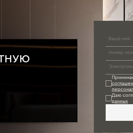
АТНУЮ
Принима
соглашен
персонал
Даю согл
данных