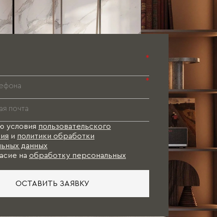
Паспорт 
Паспорт 
Паспорт 
*
*
ю условия
пользовательского
ия
и
политики обработки
ьных данных
асие на
обработку персональных
ОСТАВИТЬ ЗАЯВКУ