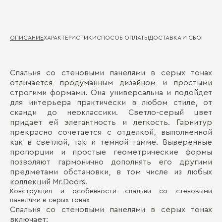
ОПИСАНИЕ
ХАРАКТЕРИСТИКИ
СПОСОБ ОПЛАТЫ
ДОСТАВКА И СБОРКА
ГА
Спальня со стеновыми панелями в серых тонах
Ди
Д
отличается продуманным дизайном и простыми
строгими формами. Она универсальна и подойдет
Ма
П
для интерьера практически в любом стиле, от
Де
сканди до неоклассики. Светло-серый цвет
придает ей элегантность и легкость. Гарнитур
прекрасно сочетается с отделкой, выполненной
как в светлой, так и темной гамме. Выверенные
пропорции и простые геометрические формы
позволяют гармонично дополнять его другими
предметами обстановки, в том числе из любых
коллекций Mr.Doors.
Конструкция и особенности спальни со стеновыми
Бо
панелями в серых тонах
Спальня со стеновыми панелями в серых тонах
включает: