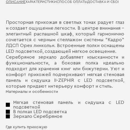
ОПИСАНИЕ
ХАРАКТЕРИСТИКИ
СПОСОБ ОПЛАТЫ
ДОСТАВКА И СБОРКА
ГА
Просторная прихожая в светлых тонах радует глаз
Ма
Д
и создает ощущение легкости. В центре внимания –
элегантный распашной шкаф, который гармонично
Де
П
сочетается с черным стеллажом системы “Кадро”
Ма
ЛДСП Орех линкольн. Встроенные полки оснащены
LED подсветкой, создающей мягкое освещение.
Де
Серебряное зеркало добавляет изысканности и
функциональности, а боковая полка идеально
подходит для хранения книг или бижутерии. Уют и
комфорт прихожей подчеркивают мягкая стеновая
панель и сидушка II-ZEPHIR с LED подсветкой,
которые придают интерьеру комфорт и стиль.
Материалы и особенности
Бо
Мягкая стеновая панель и сидушка с LED
подсветкой
В полках LED подсветка
Зеркало Серебряное
Где купить прихожую