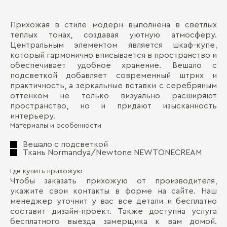
Прихожая в стиле модерн выполнена в светлых
Ма
Д
теплых тонах, создавая уютную атмосферу.
Центральным элементом является шкаф-купе,
Де
П
который гармонично вписывается в пространство и
Ма
обеспечивает удобное хранение. Вешало с
подсветкой добавляет современный штрих и
Де
практичность, а зеркальные вставки с серебряным
фа
оттенком не только визуально расширяют
пространство, но и придают изысканность
интерьеру.
Материалы и особенности
Вешало с подсветкой
Бо
Ткань Normandya/Newtone NEWTONECREAM
Где купить прихожую
Чтобы заказать прихожую от производителя,
укажите свои контакты в форме на сайте. Наш
менеджер уточнит у вас все детали и бесплатно
составит дизайн-проект. Также доступна услуга
бесплатного выезда замерщика к вам домой.