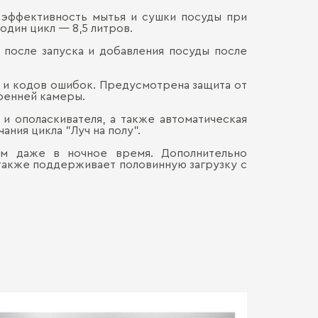
 эффективность мытья и сушки посуды при
Ширина (см):
один цикл — 8,5 литров.
Наличными
ДОСТАВКА 
Онлайн, н
Вместимость:
после запуска и добавления посуды после
Безналич
Воспольз
Расход воды, 
ПЕРЕЕЗД В
Для нас в
и кодов ошибок. Предусмотрена защита от
только со
тренней камеры.
Количество п
каждой де
СБОРКА
Мы готовы
Хрупкие э
и ополаскивателя, а также автоматическая
Уровень шума 
ния цикла "Луч на полу".
Обычно э
позволит 
мебель. Ц
доставля
Тип сушки:
ым даже в ночное время. Дополнительно
Сборка о
вашем на
гарантир
Больше прив
 также поддерживает половинную загрузку с
Управление:
особенно
удалённос
стоимост
правило, 
транспорт
Габариты:
монтажа.