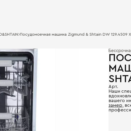
D&SHTAIN
Посудомоечная машина Zigmund & Shtain DW 129.4509 X
Бессрочна
ПОС
МАШ
SHTA
Арт.
Наши спе
вдохновл
вашего и
замер
, в
професси