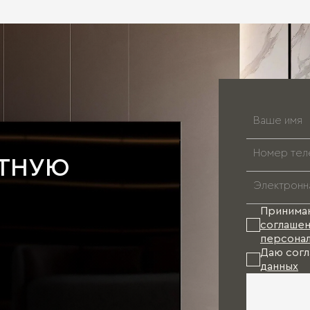
АТНУЮ
Принима
соглашен
персонал
Даю согл
данных