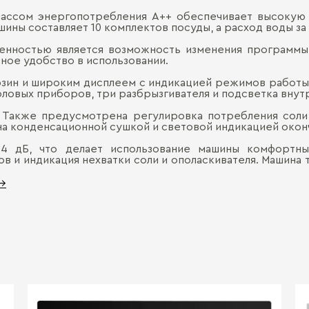
лассом энергопотребления А++ обеспечивает высокую
ны составляет 10 комплектов посуды, а расход воды за 
енностью является возможность изменения программы 
ьное удобство в использовании.
зин и широким дисплеем с индикацией режимов работы 
оловых приборов, три разбрызгивателя и подсветка вну
 Также предусмотрена регулировка потребления соли 
а конденсационной сушкой и световой индикацией оконча
4 дБ, что делает использование машины комфортн
в и индикация нехватки соли и ополаскивателя. Машина
 →