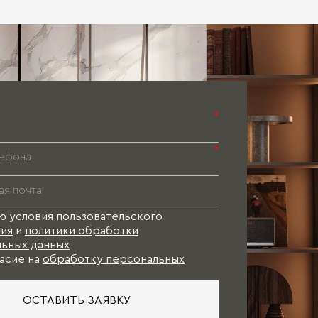
Паспорт 
Паспорт 
Паспорт 
*
*
ю условия
пользовательского
ия
и
политики обработки
ьных данных
асие на
обработку персональных
ОСТАВИТЬ ЗАЯВКУ