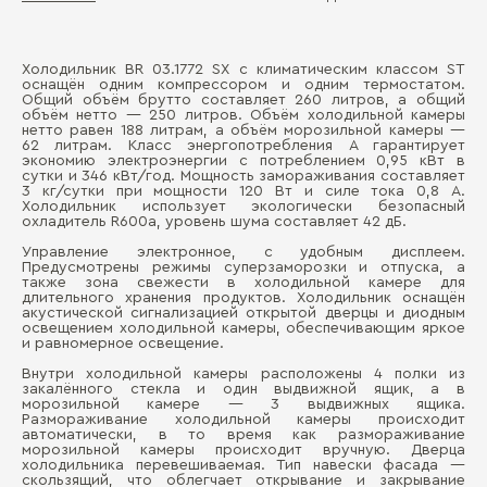
Холодильник BR 03.1772 SX с климатическим классом ST
Об
оснащён одним компрессором и одним термостатом.
Д
Общий объём брутто составляет 260 литров, а общий
объём нетто — 250 литров. Объём холодильной камеры
Мо
нетто равен 188 литрам, а объём морозильной камеры —
П
62 литрам. Класс энергопотребления А гарантирует
Ур
экономию электроэнергии с потреблением 0,95 кВт в
сутки и 346 кВт/год. Мощность замораживания составляет
3 кг/сутки при мощности 120 Вт и силе тока 0,8 А.
Цв
Холодильник использует экологически безопасный
охладитель R600a, уровень шума составляет 42 дБ.
Га
Управление электронное, с удобным дисплеем.
Предусмотрены режимы суперзаморозки и отпуска, а
Ра
также зона свежести в холодильной камере для
длительного хранения продуктов. Холодильник оснащён
Ти
акустической сигнализацией открытой дверцы и диодным
освещением холодильной камеры, обеспечивающим яркое
Бо
и равномерное освещение.
Внутри холодильной камеры расположены 4 полки из
закалённого стекла и один выдвижной ящик, а в
морозильной камере — 3 выдвижных ящика.
Размораживание холодильной камеры происходит
автоматически, в то время как размораживание
морозильной камеры происходит вручную. Дверца
холодильника перевешиваемая. Тип навески фасада —
скользящий, что облегчает открывание и закрывание