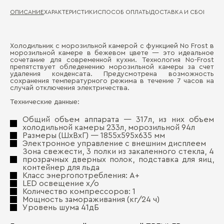
ОПИСАНИЕ
ХАРАКТЕРИСТИКИ
СПОСОБ ОПЛАТЫ
ДОСТАВКА И СБОРКА
ГА
Холодильник с морозильной камерой с функцией No Frost в
Вр
морозильной камере в бежевом цвете — это идеальное
Д
эл
сочетание для современной кухни. Технология No-Frost
препятствует обледенению морозильной камеры за счет
удаления конденсата. Предусмотрена возможность
Об
П
сохранения температурного режима в течение 7 часов на
случай отключения электричества.
Об
Технические данные:
Об
Общий объем аппарата ― 317л, из них объем
холодильной камеры 233л, морозильной 94л
Ур
Размеры (ШхВхГ) ― 1855х595х635 мм
Электронное управление с внешним дисплеем
Мо
Зона свежести, 3 полки из закаленного стекла, 4
прозрачных дверных полок, подставка для яиц,
Га
контейнер для льда
Бо
Класс энергопотребления: A+
Цв
LED освещение х/о
Количество компрессоров: 1
Мощность замораживания (кг/24 ч)
Уровень шума 41дБ