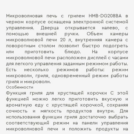
Микроволновая печь с грилем HMB-DG208BA в
Об
Д
черном корпусе оснащена электронной системой
управления. Дверца открывается налево, с
Mо
П
помощью внешней ручки. Объем камеры
По
микроволновой печи 20 л, внутренняя камера с
поворотным столом позволит быстро подогреть
Га
или приготовить блюдо. На корпусе
микроволновой печи расположен дисплей с часами
Ве
для легкого управления заданным режимом работы.
Есть несколько режимов работы: режим
Ве
микроволн, гриля, одновременный режим работы
Цв
гриля и микроволн.
Особенности
Бо
Функция гриля для хрустящей корочки С этой
функцией можно легко приготовить вкусную и
ароматную еду с хрустящей корочкой, сохраняя
сочность и мягкость продуктов внутри. Для
использования функции гриля достаточно выбрать
соответствующий режим на панели управления
микроволновой печи и положить продукты на