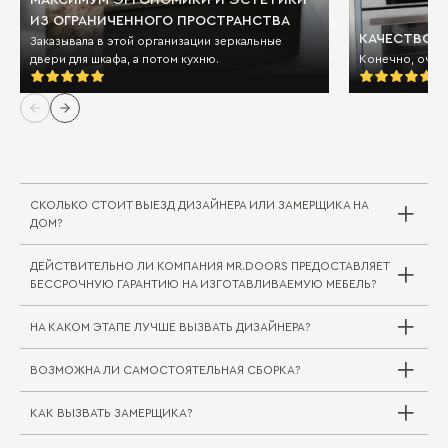
МАКСИМУМ ЭРГОНОМИКИ И ЭСТЕТИКИ
ИЗ ОГРАНИЧЕННОГО ПРОСТРАНСТВА
КАЧЕСТВО И
Заказывала в этой организации зеркальные
двери для шкафа, а потом кухню.
Конечно, очен
СКОЛЬКО СТОИТ ВЫЕЗД ДИЗАЙНЕРА ИЛИ ЗАМЕРЩИКА НА
ДОМ?
ДЕЙСТВИТЕЛЬНО ЛИ КОМПАНИЯ MR.DOORS ПРЕДОСТАВЛЯЕТ
Выезд дизайнера/замерщика в компании
БЕССРОЧНУЮ ГАРАНТИЮ НА ИЗГОТАВЛИВАЕМУЮ МЕБЕЛЬ?
Mr.Doors бесплатный. В редких случаях, когда
требуется выехать на отдаленное расстояние
НА КАКОМ ЭТАПЕ ЛУЧШЕ ВЫЗВАТЬ ДИЗАЙНЕРА?
за пределы города или в другой город/
регион, может взиматься плата за проезд
ВОЗМОЖНА ЛИ САМОСТОЯТЕЛЬНАЯ СБОРКА?
специалиста. Сама услуга замера при этом
Совершенно верно. На мебельные комплекты
бесплатна.
для жилой и кухонной зоны Mr.Doors
предоставляется бессрочная гарантия.
КАК ВЫЗВАТЬ ЗАМЕРЩИКА?
Вызвать дизайнера можно на любом этапе
Самостоятельная сборка (как и доставка) не
Подробнее об этом вы можете прочитать
строительных работ, но следует учитывать
практикуется, так как в таком случае