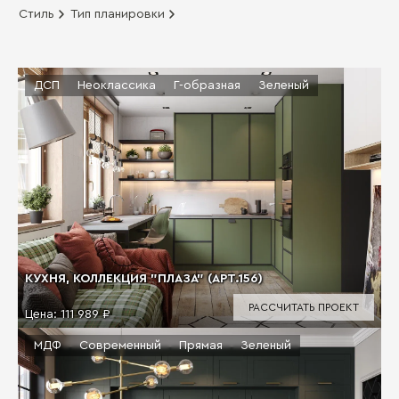
Стиль
Тип планировки
ДСП
Неоклассика
Г-образная
Зеленый
КУХНЯ, КОЛЛЕКЦИЯ "ПЛАЗА" (АРТ.156)
РАССЧИТАТЬ ПРОЕКТ
Цена:
111 989 ₽
МДФ
Современный
Прямая
Зеленый