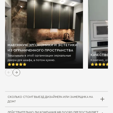
МАКСИМУМ ЭРГОНОМИКИ И ЭСТЕТИКИ
ИЗ ОГРАНИЧЕННОГО ПРОСТРАНСТВА
КАЧЕСТВО И
Заказывала в этой организации зеркальные
двери для шкафа, а потом кухню.
Конечно, очен
СКОЛЬКО СТОИТ ВЫЕЗД ДИЗАЙНЕРА ИЛИ ЗАМЕРЩИКА НА
ДОМ?
ДЕЙСТВИТЕЛЬНО ЛИ КОМПАНИЯ MR.DOORS ПРЕДОСТАВЛЯЕТ