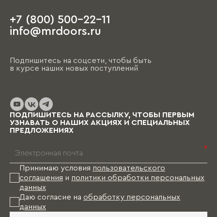
+7 (800) 500-22-11
На этапе чистовой отделки дизайнер
info@mrdoors.ru
выезжает на объект и предлагает вариант,
ориентируясь на уже имеющиеся обои, цвета
стен, напольные покрытия и т.д. При этом
Подпишитесь на соцсети, чтобы быть
необходимо помнить, что на отрисовку,
в курсе наших новых поступлений
обсуждение и согласование проекта и на
изготовление изделий уходит от пары недель
до нескольких месяцев (в зависимости от
выбранных материалов и коллекции), и какое-
то время Вам в этом случае придется пожить
ПОДПИШИТЕСЬ НА РАССЫЛКУ, ЧТОБЫ ПЕРВЫМ
без мебели.
УЗНАВАТЬ О НАШИХ АКЦИЯХ И СПЕЦИАЛЬНЫХ
ПРЕДЛОЖЕНИЯХ
*
Принимаю условия
пользовательского
соглашения
и
политики обработки персональных
данных
Даю согласие на
обработку персональных
данных