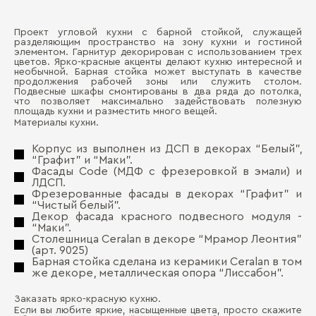
Проект угловой кухни с барной стойкой, служащей
Ма
разделяющим пространство на зону кухни и гостиной
Д
элементом. Гарнитур декорирован с использованием трех
цветов. Ярко-красные акценты делают кухню интересной и
Де
необычной. Барная стойка может выступать в качестве
П
продолжения рабочей зоны или служить столом.
Ма
Подвесные шкафы смонтированы в два ряда до потолка,
что позволяет максимально задействовать полезную
площадь кухни и разместить много вещей.
Де
Материалы кухни.
Ст
Корпус из выполнен из ДСП в декорах “Белый”,
“Графит” и “Маки”.
Де
Фасады Code (МДФ с фрезеровкой в эмали) и
ЛДСП.
Фрезерованные фасады в декорах “Графит” и
Бо
“Чистый белый”.
Декор фасада красного подвесного модуля -
“Маки”.
Столешница Ceralan в декоре “Мрамор Леонтия”
(арт. 9025)
Барная стойка сделана из керамики Ceralan в том
же декоре, металлическая опора “Лиссабон”.
Заказать ярко-красную кухню.
Если вы любите яркие, насыщенные цвета, просто скажите