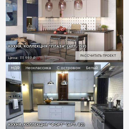
КУХНЯ, КОЛЛЕКЦИЯ "ПЛАЗА" (АРТ. 159)
РАССЧИТАТЬ ПРОЕКТ
Цена:
111 989 ₽
МДФ
Неоклассика
С островом
Белый
КУХНЯ, КОЛЛЕКЦИЯ "ФОРТ" (АРТ. 82)