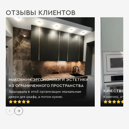
ОТЗЫВЫ КЛИЕНТОВ
МАКСИМУМ ЭРГОНОМИКИ И ЭСТЕТИКИ
ИЗ ОГРАНИЧЕННОГО ПРОСТРАНСТВА
КАЧЕСТВО И
Заказывала в этой организации зеркальные
двери для шкафа, а потом кухню.
Конечно, очен