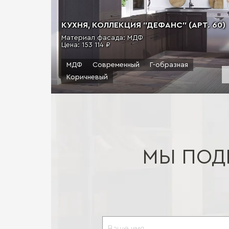
КУХНЯ, КОЛЛЕКЦИЯ "ДЕФАНС" (АРТ. 60)
Материал фасада: МДФ
Цена:
153 114 ₽
МДФ
Современный
Г-образная
Коричневый
МЫ ПОД