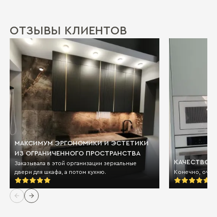
ОТЗЫВЫ КЛИЕНТОВ
МАКСИМУМ ЭРГОНОМИКИ И ЭСТЕТИКИ
ИЗ ОГРАНИЧЕННОГО ПРОСТРАНСТВА
КАЧЕСТВО И
Заказывала в этой организации зеркальные
двери для шкафа, а потом кухню.
Конечно, очен