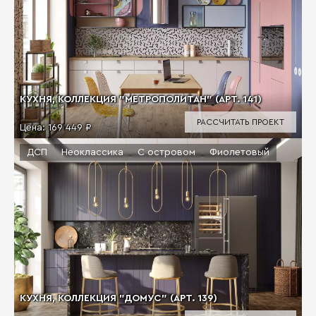
КУХНЯ, КОЛЛЕКЦИЯ "МЕТРОПОЛИТАН" (АРТ. 141)
РАССЧИТАТЬ ПРОЕКТ
Цена:
169 449 ₽
ДСП
Неоклассика
С островом
Фиолетовый
КУХНЯ, КОЛЛЕКЦИЯ "ДОМУС" (АРТ. 139)