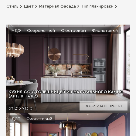
Стиль
Цвет
Материал фасада
Тип планировки
МДФ
Современный
С островом
Фиолетовый
КУХНЯ СО СТОЛЕШНИЦЕЙ ИЗ НАТУРАЛЬНОГО КАМНЯ
(АРТ. KIT482)
РАССЧИТАТЬ ПРОЕКТ
от 215 913 р.
ДСП
Фиолетовый