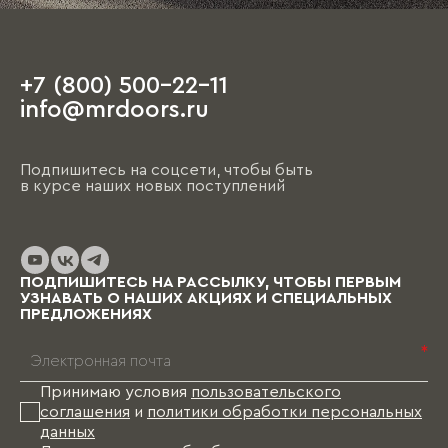
наличие свободного времени, так как первое
обсуждение порой занимает несколько часов.
+7 (800) 500-22-11
На этапе чистовой отделки дизайнер
info@mrdoors.ru
выезжает на объект и предлагает вариант,
ориентируясь на уже имеющиеся обои, цвета
стен, напольные покрытия и т.д. При этом
Подпишитесь на соцсети, чтобы быть
необходимо помнить, что на отрисовку,
в курсе наших новых поступлений
обсуждение и согласование проекта и на
изготовление изделий уходит от пары недель
до нескольких месяцев (в зависимости от
выбранных материалов и коллекции), и какое-
то время Вам в этом случае придется пожить
ПОДПИШИТЕСЬ НА РАССЫЛКУ, ЧТОБЫ ПЕРВЫМ
без мебели.
УЗНАВАТЬ О НАШИХ АКЦИЯХ И СПЕЦИАЛЬНЫХ
ПРЕДЛОЖЕНИЯХ
*
Принимаю условия
пользовательского
соглашения
и
политики обработки персональных
данных