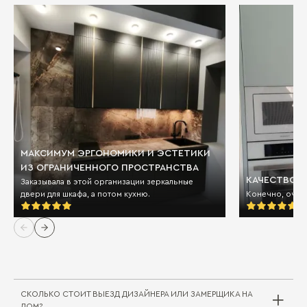
МАКСИМУМ ЭРГОНОМИКИ И ЭСТЕТИКИ
ИЗ ОГРАНИЧЕННОГО ПРОСТРАНСТВА
КАЧЕСТВО И
Заказывала в этой организации зеркальные
двери для шкафа, а потом кухню.
Конечно, очен
СКОЛЬКО СТОИТ ВЫЕЗД ДИЗАЙНЕРА ИЛИ ЗАМЕРЩИКА НА
ДОМ?