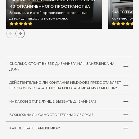
ИЗ ОГРАНИЧЕННОГО ПРОСТРАНСТВА
КАЧЕСТВО И
Заказывала в этой организации зеркальные
двери для шкафа, а потом кухню.
Конечно, очен
СКОЛЬКО СТОИТ ВЫЕЗД ДИЗАЙНЕРА ИЛИ ЗАМЕРЩИКА НА
ДОМ?
ДЕЙСТВИТЕЛЬНО ЛИ КОМПАНИЯ MR.DOORS ПРЕДОСТАВЛЯЕТ
Выезд дизайнера/замерщика в компании
БЕССРОЧНУЮ ГАРАНТИЮ НА ИЗГОТАВЛИВАЕМУЮ МЕБЕЛЬ?
Mr.Doors бесплатный. В редких случаях, когда
требуется выехать на отдаленное расстояние
НА КАКОМ ЭТАПЕ ЛУЧШЕ ВЫЗВАТЬ ДИЗАЙНЕРА?
за пределы города или в другой город/
регион, может взиматься плата за проезд
ВОЗМОЖНА ЛИ САМОСТОЯТЕЛЬНАЯ СБОРКА?
специалиста. Сама услуга замера при этом
Совершенно верно. На мебельные комплекты
бесплатна.
для жилой и кухонной зоны Mr.Doors
предоставляется бессрочная гарантия.
КАК ВЫЗВАТЬ ЗАМЕРЩИКА?
Вызвать дизайнера можно на любом этапе
Самостоятельная сборка (как и доставка) не
Подробнее об этом вы можете прочитать
строительных работ, но следует учитывать
практикуется, так как в таком случае