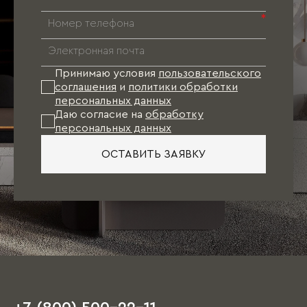
исполнения мебели (цвет, отделка фасадов и
т.д.), соответствующий не только
*
требованиям по эргономике, но и
направлениям мебельной моды. В результате
к моменту финишной отделки квартиры
проект Вашей мебели будет готов. Останется
Принимаю условия
пользовательского
лишь произвести точные замеры и оформить
соглашения
и
политики обработки
заказ.
персональных данных
Даю согласие на
обработку
персональных данных
При таком варианте подбор отделочных
материалов (обои, напольное покрытие, цвет
ОСТАВИТЬ ЗАЯВКУ
стен, двери), как правило, осуществляется
непосредственно под мебель.
Единственное пожелание: при посещении
салона иметь план квартиры с
ориентировочными размерами, а также
наличие свободного времени, так как первое
обсуждение порой занимает несколько часов.