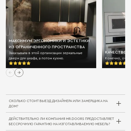
МАКСИМУМ ЭРГОНОМИКИ И ЭСТЕТИКИ
ИЗ ОГРАНИЧЕННОГО ПРОСТРАНСТВА
КАЧЕСТВО И
Заказывала в этой организации зеркальные
двери для шкафа, а потом кухню.
Конечно, очен
СКОЛЬКО СТОИТ ВЫЕЗД ДИЗАЙНЕРА ИЛИ ЗАМЕРЩИКА НА
ДОМ?
ДЕЙСТВИТЕЛЬНО ЛИ КОМПАНИЯ MR.DOORS ПРЕДОСТАВЛЯЕТ
Выезд дизайнера/замерщика в компании
БЕССРОЧНУЮ ГАРАНТИЮ НА ИЗГОТАВЛИВАЕМУЮ МЕБЕЛЬ?
Mr.Doors бесплатный. В редких случаях, когда