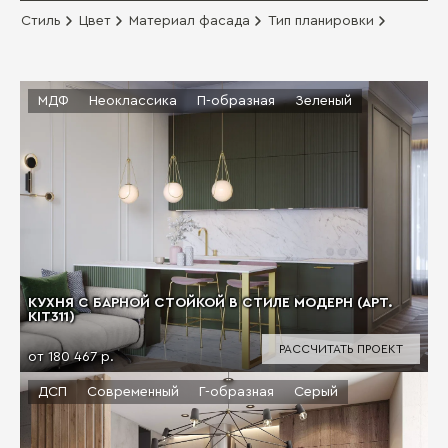
Стиль
Цвет
Материал фасада
Тип планировки
МДФ
Неоклассика
П-образная
Зеленый
КУХНЯ С БАРНОЙ СТОЙКОЙ В СТИЛЕ МОДЕРН (АРТ.
KIT311)
РАССЧИТАТЬ ПРОЕКТ
от 180 467 р.
ДСП
Современный
Г-образная
Серый