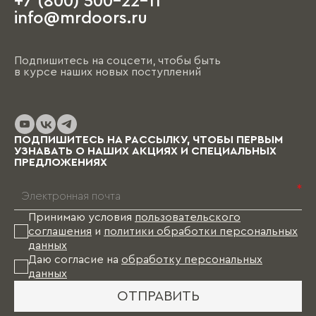
+7 (800) 500-22-11
На этапе чистовой отделки дизайнер
info@mrdoors.ru
выезжает на объект и предлагает вариант,
ориентируясь на уже имеющиеся обои, цвета
стен, напольные покрытия и т.д. При этом
Подпишитесь на соцсети, чтобы быть
необходимо помнить, что на отрисовку,
в курсе наших новых поступлений
обсуждение и согласование проекта и на
изготовление изделий уходит от пары недель
до нескольких месяцев (в зависимости от
выбранных материалов и коллекции), и какое-
то время Вам в этом случае придется пожить
ПОДПИШИТЕСЬ НА РАССЫЛКУ, ЧТОБЫ ПЕРВЫМ
без мебели.
УЗНАВАТЬ О НАШИХ АКЦИЯХ И СПЕЦИАЛЬНЫХ
ПРЕДЛОЖЕНИЯХ
*
Принимаю условия
пользовательского
соглашения
и
политики обработки персональных
данных
Даю согласие на
обработку персональных
данных
ОТПРАВИТЬ