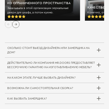
ИЗ ОГРАНИЧЕННОГО ПРОСТРАНСТВА
КАЧЕСТВО И
Заказывала в этой организации зеркальные
двери для шкафа, а потом кухню.
Конечно, очен
СКОЛЬКО СТОИТ ВЫЕЗД ДИЗАЙНЕРА ИЛИ ЗАМЕРЩИКА НА
ДОМ?
ДЕЙСТВИТЕЛЬНО ЛИ КОМПАНИЯ MR.DOORS ПРЕДОСТАВЛЯЕТ
Выезд дизайнера/замерщика в компании
БЕССРОЧНУЮ ГАРАНТИЮ НА ИЗГОТАВЛИВАЕМУЮ МЕБЕЛЬ?
Mr.Doors бесплатный. В редких случаях, когда
требуется выехать на отдаленное расстояние
НА КАКОМ ЭТАПЕ ЛУЧШЕ ВЫЗВАТЬ ДИЗАЙНЕРА?
за пределы города или в другой город/
регион, может взиматься плата за проезд
ВОЗМОЖНА ЛИ САМОСТОЯТЕЛЬНАЯ СБОРКА?
специалиста. Сама услуга замера при этом
Совершенно верно. На мебельные комплекты
бесплатна.
для жилой и кухонной зоны Mr.Doors
предоставляется бессрочная гарантия.
КАК ВЫЗВАТЬ ЗАМЕРЩИКА?
Вызвать дизайнера можно на любом этапе
Самостоятельная сборка (как и доставка) не
Подробнее об этом вы можете прочитать
строительных работ, но следует учитывать
практикуется, так как в таком случае