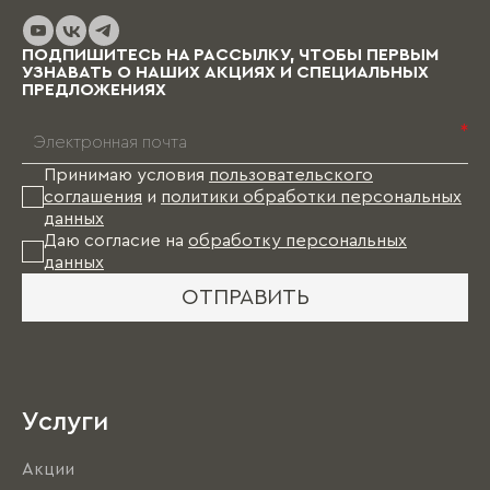
до нескольких месяцев (в зависимости от
выбранных материалов и коллекции), и какое-
то время Вам в этом случае придется пожить
ПОДПИШИТЕСЬ НА РАССЫЛКУ, ЧТОБЫ ПЕРВЫМ
без мебели.
УЗНАВАТЬ О НАШИХ АКЦИЯХ И СПЕЦИАЛЬНЫХ
ПРЕДЛОЖЕНИЯХ
*
Принимаю условия
пользовательского
соглашения
и
политики обработки персональных
данных
Даю согласие на
обработку персональных
данных
ОТПРАВИТЬ
Услуги
Акции