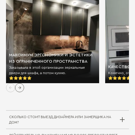
МАКСИМУМ ЭРГОНОМИКИ И ЭСТЕТИКИ
ИЗ ОГРАНИЧЕННОГО ПРОСТРАНСТВА
КАЧЕСТВО И
Заказывала в этой организации зеркальные
двери для шкафа, а потом кухню.
Конечно, очен
СКОЛЬКО СТОИТ ВЫЕЗД ДИЗАЙНЕРА ИЛИ ЗАМЕРЩИКА НА
ДОМ?