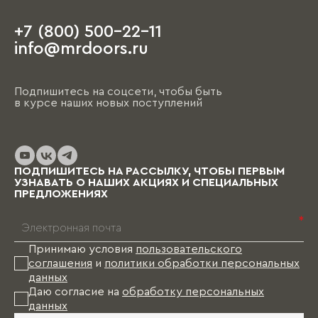
+7 (800) 500-22-11
На этапе чистовой отделки дизайнер
info@mrdoors.ru
выезжает на объект и предлагает вариант,
ориентируясь на уже имеющиеся обои, цвета
стен, напольные покрытия и т.д. При этом
Подпишитесь на соцсети, чтобы быть
необходимо помнить, что на отрисовку,
в курсе наших новых поступлений
обсуждение и согласование проекта и на
изготовление изделий уходит от пары недель
до нескольких месяцев (в зависимости от
выбранных материалов и коллекции), и какое-
то время Вам в этом случае придется пожить
ПОДПИШИТЕСЬ НА РАССЫЛКУ, ЧТОБЫ ПЕРВЫМ
без мебели.
УЗНАВАТЬ О НАШИХ АКЦИЯХ И СПЕЦИАЛЬНЫХ
ПРЕДЛОЖЕНИЯХ
*
Принимаю условия
пользовательского
соглашения
и
политики обработки персональных
данных
Даю согласие на
обработку персональных
данных