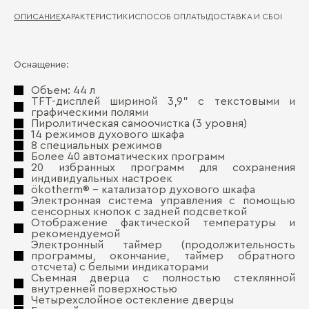
ОПИСАНИЕ
ХАРАКТЕРИСТИКИ
СПОСОБ ОПЛАТЫ
ДОСТАВКА И СБОРКА
ГА
Оснащение:
Ши
Д
Объем: 44 л
Вы
TFT-дисплей шириной 3,9" с текстовыми и
П
графическими полями
Гл
Пиролитическая самоочистка (3 уровня)
14 режимов духового шкафа
По
8 специальных режимов
Более 40 автоматических программ
Ти
20 избранных программ для сохранения
индивидуальных настроек
ökotherm® - катализатор духового шкафа
Ин
Электронная система управления с помощью
сенсорных кнопок с задней подсветкой
Фу
Отображение фактической температуры и
Бо
рекомендуемой
Ко
Электронный таймер (продолжительность
программы, окончание, таймер обратного
Уп
отсчета) с белыми индикаторами
Съемная дверца с полностью стеклянной
Ст
внутренней поверхностью
Четырехслойное остекление дверцы