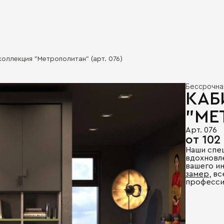
коллекция "Метрополитан" (арт. 076)
Бессрочна
КАБ
"МЕ
Арт. 076
от 102
Наши спе
вдохновл
вашего и
замер
, в
професси