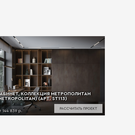
АБИНЕТ, КОЛЛЕКЦИЯ МЕТРОПОЛИТАН
METROPOLITAN) (АРТ. ST113)
РАССЧИТАТЬ ПРОЕКТ
т 144 839 р.
КАБИНЕТ
Условия 
(METROPO