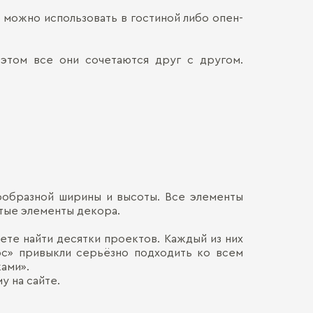
 можно использовать в гостиной либо опен-
Материал кор
Наличными
ДОСТАВКА 
Онлайн, н
Декор корпус
Безналич
 этом все они сочетаются друг с другом.
Воспольз
ПЕРЕЕЗД В
Для нас в
только со
каждой де
СБОРКА
Мы готовы
Хрупкие э
Обычно э
позволит 
мебель. Ц
доставля
Сборка о
вашем на
гарантир
Больше прив
особенно
удалённос
стоимост
правило, 
транспорт
нообразной ширины и высоты. Все элементы
монтажа.
тые элементы декора.
жете найти десятки проектов. Каждый из них
рс» привыкли серьёзно подходить ко всем
ками».
 на сайте.