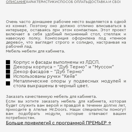
ОПИСАНИЕ
ХАРАКТЕРИСТИКИ
СПОСОБ ОПЛАТЫ
ДОСТАВКА И СБОРКА
ГА
Очень часто домашнее рабочее место выделяется в одной
Ма
из комнат. Поэтому оно должно отлично вписываться в
Д
интерьере, оставаясь при этом компактным. Этот проект
включает в себя удобный письменный стол, стеллаж и
Ма
навесную полку. Композиция оформлена под «темное
П
дерево», что выглядит строго и солидно, настраивая на
Де
рабочий лад.
ко
Мебель мебели для кабинета.
Де
Корпус и фасады выполнены из ЛДСП.
Декоры корпуса - "Дуб Термо" и "Муссон"
Декор фасадов - "Дуб Термо"
Использованы ручки "Кейв"
Металлические опоры у подвесных модулей и
стола выкрашены в черный цвет.
Бо
Заказать качественную мебель для кабинета.
Если вы хотите заказать мебель для кабинета, которая
будет служить вам верой и правдой в течении долгих лет,
приходите в Ателье Mr.Doors. Наши специалисты помогут
вам подобрать модули, которые отвечают вашим
потребностям.
Больше привилегий с программой ПРЕМЬЕР →