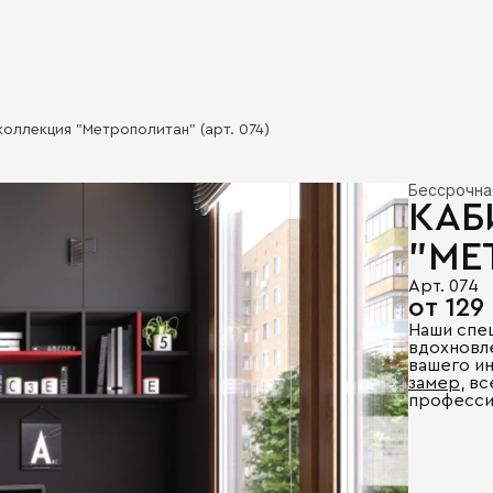
коллекция "Метрополитан" (арт. 074)
Бессрочна
КАБ
"МЕ
Арт. 074
от 129
Наши спе
вдохновл
вашего и
замер
, в
професси