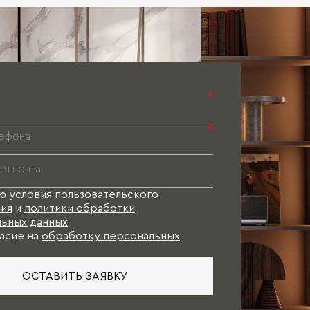
Паспорт 
Паспорт 
Паспорт 
*
*
ю условия
пользовательского
ия
и
политики обработки
ьных данных
асие на
обработку персональных
ОСТАВИТЬ ЗАЯВКУ