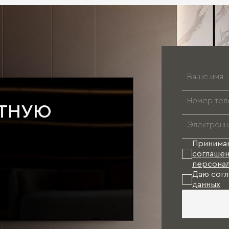
АТНУЮ
Принима
соглашен
персонал
Даю согл
данных