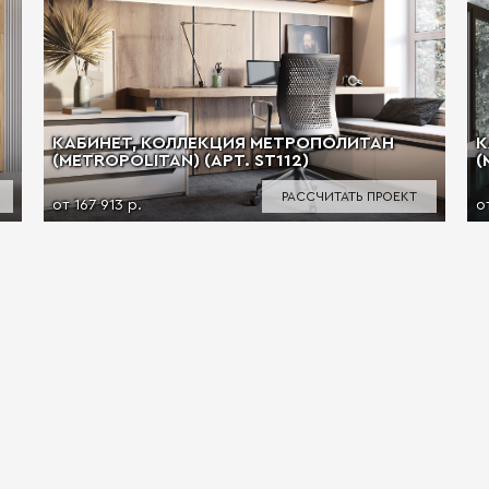
КАБИНЕТ, КОЛЛЕКЦИЯ МЕТРОПОЛИТАН
К
(METROPOLITAN) (АРТ. ST112)
(
РАССЧИТАТЬ ПРОЕКТ
от 167 913 р.
о