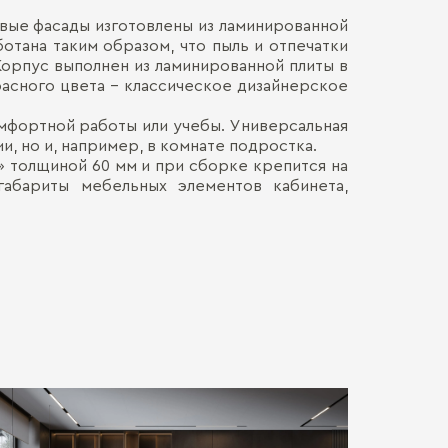
овые фасады изготовлены из ламинированной
Материал кор
Наличными
тана таким образом, что пыль и отпечатки
ДОСТАВКА 
Онлайн, н
 Корпус выполнен из ламинированной плиты в
Декор корпус
Безналич
расного цвета – классическое дизайнерское
Воспольз
Декор фасадо
ПЕРЕЕЗД В
Для нас в
омфортной работы или учебы. Универсальная
только со
, но и, например, в комнате подростка.
каждой де
СБОРКА
Мы готовы
» толщиной 60 мм и при сборке крепится на
Хрупкие э
Обычно э
габариты мебельных элементов кабинета,
позволит 
мебель. Ц
доставля
Сборка о
вашем на
гарантир
Больше прив
особенно
удалённос
стоимост
правило, 
транспорт
монтажа.