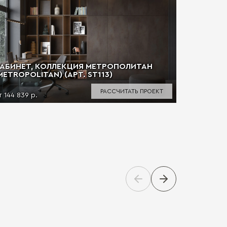
АБИНЕТ, КОЛЛЕКЦИЯ МЕТРОПОЛИТАН
METROPOLITAN) (АРТ. ST113)
РАССЧИТАТЬ ПРОЕКТ
т 144 839 р.
КАБИНЕТ
(METROPO
от 239 408
Условия 