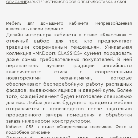
ОПИСАНИЕ
ХАРАКТЕРИСТИКИ
СПОСОБ ОПЛАТЫ
ДОСТАВКА И СБОРКА
ГА
Мебель для домашнего кабинета. Непревзойденная
Ма
Д
классика в новом формате
Дизайн интерьера кабинета в стиле «Классика» –
Ма
отличный выбор для тех, кто предпочитает
П
традиции современным тенденциям. Уникальная
коллекция «Mr.Doors CLASSICS» сумеет порадовать
даже самых требовательных покупателей. В ней
переплетены лучшие традиции английского
классического стиля с современными
новаторскими механизмами, которые
обеспечивают бесперебойную работу распашных
фасадов, выдвижных ящиков и дверей-купе. Более
того, каждый элемент будет изготовлен специально
Бо
для вас. Любая деталь будущего предмета мебели
отправляется в производство после тщательно
проведенного замера помещения и обработки
заказа инженером-конструктором.
Кабинет 055 в стиле «Современная классика». Фото и
подробное описание