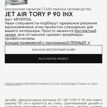
Бессрочная гарантия | Собственное производство
JET AIR TORY P 90 INX
Арт. 68116912A
Наши специалисты подберут идеальное решение
вдохновленное этим проектом специально для
вашего интерьера. Просто закажите
бесплатный
замер
, все остальное сделают дизайнеры-
профессионалы.
Больше привилегий с программой ПРЕМЬЕР →
ЗАКАЗАТЬ БЕСПЛАТНЫЙ ЗАМЕР
РАССЧИТАТЬ ПРОЕКТ
ОПИСАНИЕ
ХАРАКТЕРИСТИКИ
СПОСОБ ОПЛАТЫ
ДОСТАВКА И СБОРКА
ГА
Дизайн. Декоративная вытяжка JET AIR TORY P 90 INX имеет
Ми
ширину 90 см и крепится на стену. Оригинальный дизайн и
Д
сочетание нержавеющей стали и стекла делают модель