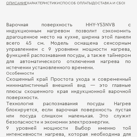
ОПИСАНИЕ
ХАРАКТЕРИСТИКИ
СПОСОБ ОПЛАТЫ
ДОСТАВКА И СБОРКА
ГА
Варочная поверхность HHY-Y53NVB с
Ти
Д
индукционным нагревом позволит сэкономить
драгоценное место на кухне, ширина этой панели
Ко
П
всего 45 см. Модель оснащена сенсорным
Ти
управлением с 9 уровнями мощности нагрева,
функцией распознавания посуды, а также таймером
Ко
для автоматического отключения нагрева по
истечении установленного времени.
На
Особенности
Скошенный край Простота ухода и современный
Ра
минималистичный внешний вид — это главные
плюсы скошенного края индукционной варочной
поверхности.
Бо
Технология распознавания посуды Нагрев
блокируется, если варочная поверхность пустая
или посуда слишком маленькая. Это служит
безопасности и экономии электроэнергии.
9 уровней мощности Выбор именно той
интенсивности нагрева, которая необходима для