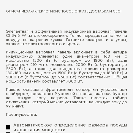
ОПИСАНИЕ
ХАРАКТЕРИСТИКИ
СПОСОБ ОПЛАТЫ
ДОСТАВКА И СБОРКА
ГА
Элегантная и эффективная индукционная варочная панель
Ши
CI 34.6 W из стеклокерамики. Тепло передается прямо на
Д
посуду, не нагревая кухню. Готовьте быстрее и с умом,
экономьте электроэнергию и время.
Ма
П
Индукционная варочная панель включает в себя четыре
Ра
индукционных элемента: один диаметром 160 мм с
мощностью 1500 Вт (с бустером до 1800 Вт), один
диаметром 210 мм с мощностью 2000 Вт (с бустером до
Ти
2600 Вт), а также два квадратных элемента размером
180х180 мм с мощностью 1500 Вт (с бустером до 1800 Вт) и
Об
2000 Вт (с бустером до 2600 Вт) соответственно. Общая
мощность панели составляет 7000 Вт.
Ко
Панель оснащена фронтальным сенсорным управлением
слайдером, предлагает 9 уровней нагрева, включая бустер
За
на каждую зону нагрева. Также имеется таймер
отключения, который можно установить на каждую зону до
Бо
99 минут.
Преимущества:
Автоматическое определение размера посуды
и адаптация мощности