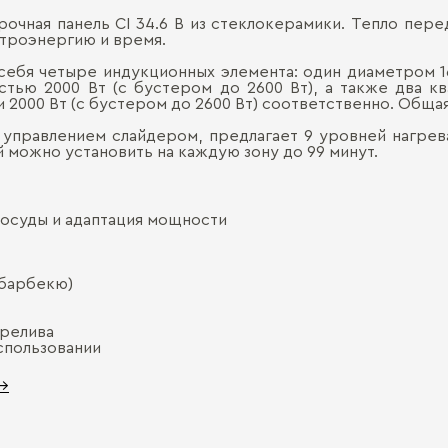
очная панель CI 34.6 B из стеклокерамики. Тепло пере
ктроэнергию и время.
 себя четыре индукционных элемента: один диаметром 1
стью 2000 Вт (с бустером до 2600 Вт), а также два к
и 2000 Вт (с бустером до 2600 Вт) соответственно. Обща
правлением слайдером, предлагает 9 уровней нагрева
 можно установить на каждую зону до 99 минут.
осуды и адаптация мощности
(барбекю)
ерелива
спользовании
 →