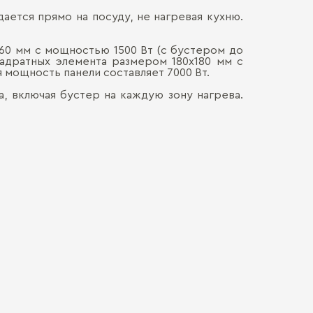
дается прямо на посуду, не нагревая кухню.
Ширина, см:
Наличными
ДОСТАВКА 
Онлайн, н
Материал пов
60 мм с мощностью 1500 Вт (с бустером до
Безналич
вадратных элемента размером 180х180 мм с
Воспольз
Размеры (ВхШ
я мощность панели составляет 7000 Вт.
ПЕРЕЕЗД В
Для нас в
только со
, включая бустер на каждую зону нагрева.
Тип приготовл
каждой де
СБОРКА
Мы готовы
Хрупкие э
Общая мощнос
Обычно э
позволит 
мебель. Ц
доставля
Количество к
Сборка о
вашем на
гарантир
Больше прив
Защита от дет
особенно
удалённос
стоимост
правило, 
транспорт
монтажа.