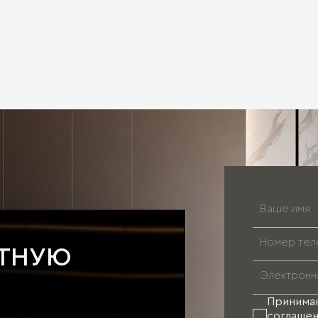
АТНУЮ
Принима
соглашен