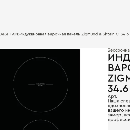
D&SHTAIN
Индукционная варочная панель Zigmund & Shtain CI 34.6
Бессрочна
ИНД
ВАР
ZIG
34.6
Арт.
Наши спе
вдохновл
вашего и
замер
, в
професси